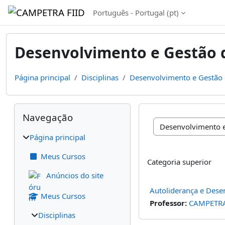
Ir para o conteúdo principal
Português - Portugal ‎(pt)‎
Desenvolvimento e Gestão 
Página principal
Disciplinas
Desenvolvimento e Gestão 
Blocos
Ignorar Navegação
Navegação
Categorias de discipl
Página principal
Meus Cursos
Categoria superior
Anúncios do site
Autoliderança e Dese
Meus Cursos
Professor:
CAMPETRA 
Disciplinas